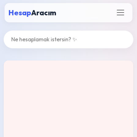
Hesap
Aracım