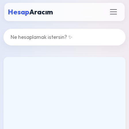
Hesap
Aracım