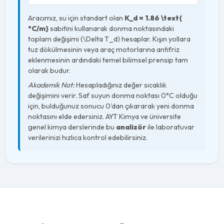
Aracımız, su için standart olan
K_d = 1.86 \text{
°C/m}
sabitini kullanarak donma noktasındaki
toplam değişimi (\Delta T_d) hesaplar. Kışın yollara
tuz dökülmesinin veya araç motorlarına antifriz
eklenmesinin ardındaki temel bilimsel prensip tam
olarak budur.
Akademik Not:
Hesapladığınız değer sıcaklık
değişimini verir. Saf suyun donma noktası 0°C olduğu
için, bulduğunuz sonucu 0'dan çıkararak yeni donma
noktasını elde edersiniz. AYT Kimya ve üniversite
genel kimya derslerinde bu
analizör
ile laboratuvar
verilerinizi hızlıca kontrol edebilirsiniz.