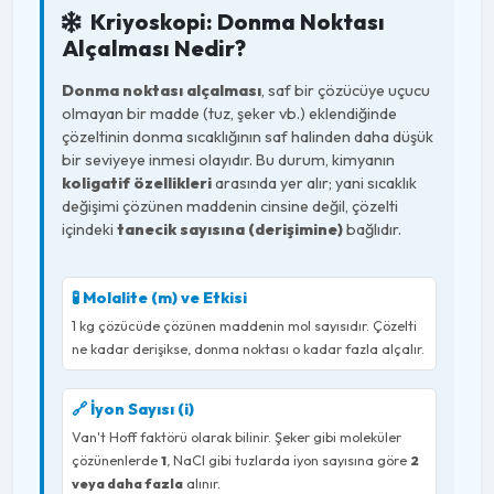
Kriyoskopi: Donma Noktası
Alçalması Nedir?
Donma noktası alçalması
, saf bir çözücüye uçucu
olmayan bir madde (tuz, şeker vb.) eklendiğinde
çözeltinin donma sıcaklığının saf halinden daha düşük
bir seviyeye inmesi olayıdır. Bu durum, kimyanın
koligatif özellikleri
arasında yer alır; yani sıcaklık
değişimi çözünen maddenin cinsine değil, çözelti
içindeki
tanecik sayısına (derişimine)
bağlıdır.
🧪 Molalite (m) ve Etkisi
1 kg çözücüde çözünen maddenin mol sayısıdır. Çözelti
ne kadar derişikse, donma noktası o kadar fazla alçalır.
🔗 İyon Sayısı (i)
Van't Hoff faktörü olarak bilinir. Şeker gibi moleküler
çözünenlerde
1
, NaCl gibi tuzlarda iyon sayısına göre
2
veya daha fazla
alınır.